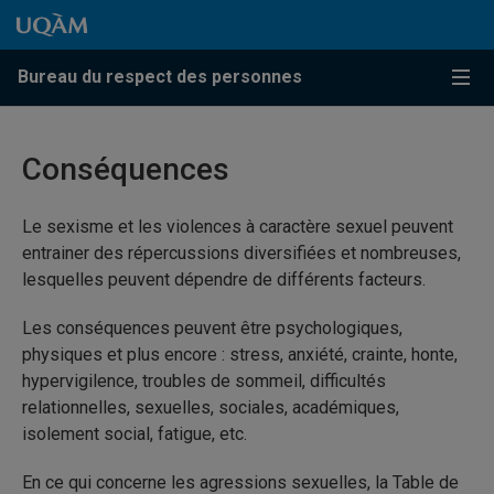
Passer au contenu
Accéder au menu principal
Accéder à la recherche
Passer au contenu
Accéder au menu principal
Bureau du respect des personnes
Menu
Conséquences
Le sexisme et les violences à caractère sexuel peuvent
entrainer des répercussions diversifiées et nombreuses,
lesquelles peuvent dépendre de différents facteurs.
Les conséquences peuvent être psychologiques,
physiques et plus encore : stress, anxiété, crainte, honte,
hypervigilence, troubles de sommeil, difficultés
relationnelles, sexuelles, sociales, académiques,
isolement social, fatigue, etc.
En ce qui concerne les agressions sexuelles, la Table de