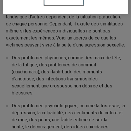
plusieurs années, elle entraîne des conséquences.
Certaines sont partagées par une majorité de victimes
tandis que d’autres dépendent de la situation particulière
de chaque personne. Cependant, il existe des similitudes
même si les expériences individuelles ne sont pas
exactement les mêmes. Voici un aperçu de ce que les
victimes peuvent vivre à la suite d’une agression sexuelle.
Des problèmes physiques, comme des maux de tête,
de la fatigue, des problèmes de sommeil
(cauchemars), des flash-back, des moments
d’angoisse, des infections transmissibles
sexuellement, une grossesse non désirée et des
blessures.
Des problèmes psychologiques, comme la tristesse, la
dépression, la culpabilité, des sentiments de colère et
de rage, des peurs, une faible estime de soi, la
honte, le découragement, des idées suicidaires