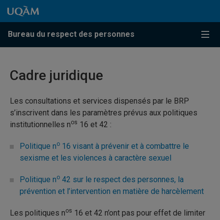
Passer au contenu
Accéder au menu principal
Accéder à la recherche
Passer au contenu
Accéder au menu principal
Bureau du respect des personnes
Menu
Cadre juridique
Les consultations et services dispensés par le BRP
s’inscrivent dans les paramètres prévus aux politiques
os
institutionnelles n
16 et 42 :
o
Politique n
16 visant à prévenir et à combattre le
sexisme et les violences à caractère sexuel
o
Politique n
42 sur le respect des personnes, la
prévention et l’intervention en matière de harcèlement
os
Les politiques n
16 et 42 n’ont pas pour effet de limiter