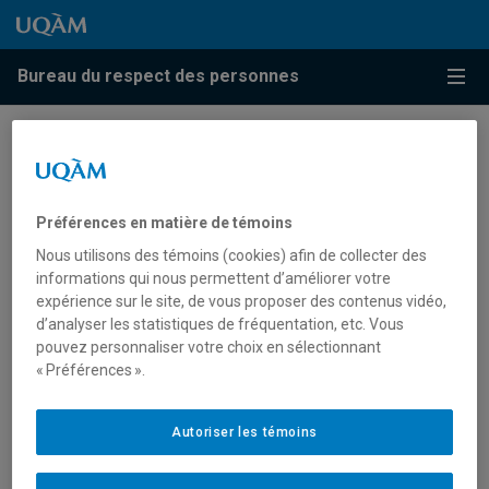
Passer au contenu
Accéder au menu principal
Accéder à la recherche
Passer au contenu
Accéder au menu principal
Bureau du respect des personnes
Menu
Formation à l’intention des
représentantes, représentants
Préférences en matière de témoins
d’un syndicat ou d’une
Nous utilisons des témoins (cookies) afin de collecter des
association de personnes
informations qui nous permettent d’améliorer votre
expérience sur le site, de vous proposer des contenus vidéo,
employées
d’analyser les statistiques de fréquentation, etc. Vous
pouvez personnaliser votre choix en sélectionnant
Sur réception de l’invitation qui vous sera acheminée
« Préférences ».
d’ici peu, il vous sera possible de prendre part à nos
activités de formation.
Autoriser les témoins