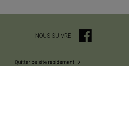
NOUS SUIVRE
Quitter ce site rapidement
Bureau du respect des personnes
UQAM - Université du Québec à Montréal
Préférences des témoins
Accessibilité Web