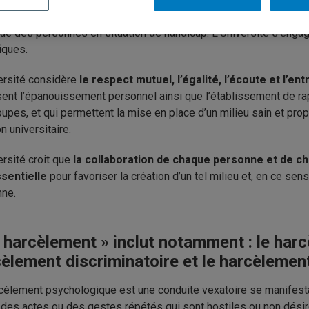
mmunautés racisées ou ethnicisées, des communautés autochtone
que des personnes en situation de handicap. L’Université s’enga
iques.
ersité considère
le respect mutuel, l’égalité, l’écoute et l’ent
sent l’épanouissement personnel ainsi que l’établissement de r
oupes, et qui permettent la mise en place d’un milieu sain et propi
n universitaire.
ersité croit que
la collaboration de chaque personne et de c
ssentielle
pour favoriser la création d’un tel milieu et, en ce sen
ne.
 harcèlement » inclut notamment : le har
èlement discriminatoire et le harcèlement
cèlement psychologique est une conduite vexatoire se manifest
, des actes ou des gestes répétés qui sont hostiles ou non dési