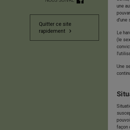
NOUS SUIVRE
une au
pouvan
d’une 
Quitter ce site
rapidement
Le har
(le sex
convict
l’util
Une se
contin
Situ
Situat
suscep
pouvoir
façon 