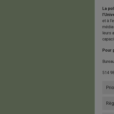
La pol
l’Uni
et à l
médias
leurs 
capaci
Pour p
Bureau
514 98
Prio
Règ