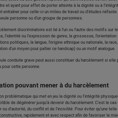
tre et ayant pour effet de porter atteinte à la dignité ou à l’int
t entraîner pour celle-ci un milieu de travail ou d’études néfaste
seule personne ou d’un groupe de personnes.
cèlement discriminatoire est lié à l’un ou l’autre des motifs sur l
e, l’identité ou l’expression de genre, la grossesse, l’orientation sex
ions politiques, la langue, l’origine ethnique ou nationale, la race,
isation d’un moyen pour pallier ce handicap) ou un motif analogue.
ule conduite grave peut aussi constituer du harcèlement si elle po
u pour cette personne.
ation pouvant mener à du harcèlement
ion problématique qui met en jeu la dignité ou l’intégrité physiq
tible de dégénérer jusqu’à devenir du harcèlement. C’est le ca
 ou d’autorité, du conflit et de l’incivilité. Pour éviter qu’une tel
constructive, rapidement et avec respect afin de favoriser le m