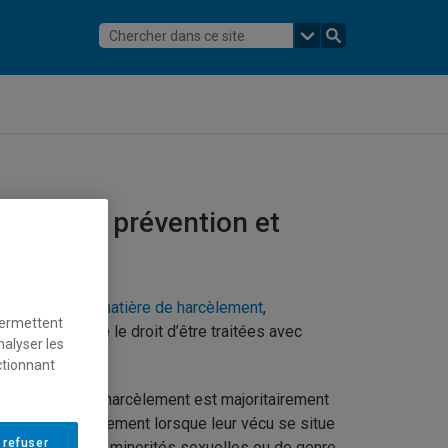
onnes, la prévention et
nt
intervention en matière de harcèlement
,
permettent
 universitaire le droit d’être traitées avec
nalyser les
ctionnant
econnaît que le harcèlement est majoritairement
 plus particulièrement lorsque leur vécu se situe
 refuser
nnes issues des minorités sexuelles ou de genre,