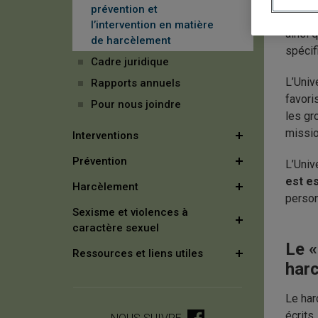
prévention et
des co
l’intervention en matière
ainsi 
de harcèlement
spécif
Cadre juridique
L’Univ
Rapports annuels
favori
Pour nous joindre
les gr
missio
Interventions
Prévention
L’Univ
est e
Harcèlement
person
Sexisme et violences à
caractère sexuel
Le «
Ressources et liens utiles
harc
Le har
écrits