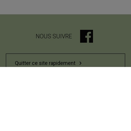
NOUS SUIVRE
Quitter ce site rapidement
Bureau du respect des personnes
UQAM - Université du Québec à Montréal
Préférences des témoins
Accessibilité Web