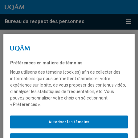
Passer au contenu
Accéder au menu principal
Accéder à la recherche
Passer au contenu
Accéder au menu principal
Bureau du respect des personnes
Menu
Guide de communication et
d’écriture inclusive
Préférences en matière de témoins
Nous utilisons des témoins (cookies) afin de collecter des
Guide de communication inclusive
informations qui nous permettent d’améliorer votre
expérience sur le site, de vous proposer des contenus vidéo,
Aide-mémoire d’écriture inclusive
d’analyser les statistiques de fréquentation, etc. Vous
pouvez personnaliser votre choix en sélectionnant
« Préférences ».
Autoriser les témoins