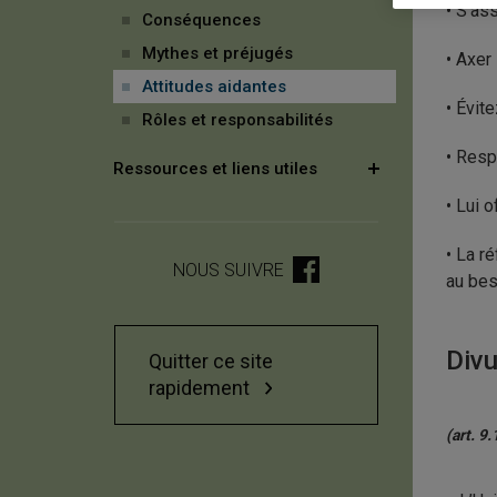
• S’as
Conséquences
Mythes et préjugés
• Axer
Attitudes aidantes
• Évit
Rôles et responsabilités
• Resp
Ressources et liens utiles
• Lui o
• La r
NOUS SUIVRE
au bes
Divu
Quitter ce site
rapidement
(art. 9