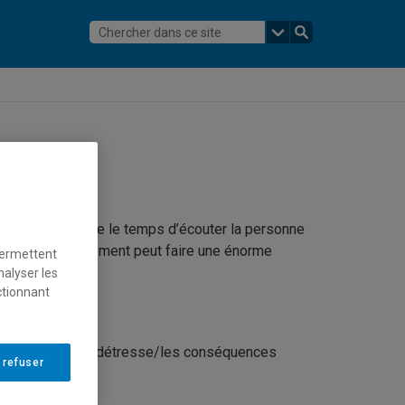
importe de prendre le temps d’écouter la personne
lors d’un dévoilement peut faire une énorme
permettent
nalyser les
ctionnant
z la personne (sa détresse/les conséquences
 refuser