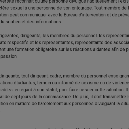
iversité reconnaît qu’une personne divulgue habituellement l’exi
ctère sexuel à une personne de son entourage. Tout membre de l
ation peut communiquer avec le Bureau d’intervention et de prév
, du soutien et des informations.
rigeantes, dirigeants, les membres du personnel, les représenta
ats respectifs et les représentantes, représentants des associ
ent une formation obligatoire sur les réactions aidantes afin de 
passion.
dirigeante, tout dirigeant, cadre, membre du personnel enseignan
ations étudiantes, témoin ou informé de sexisme ou de violence
nables, eu égard à son statut, pour faire cesser cette situation. I
l de sept jours de la connaissance. De plus, il doit transmettre
tion en matière de harcèlement aux personnes divulguant la situ
.