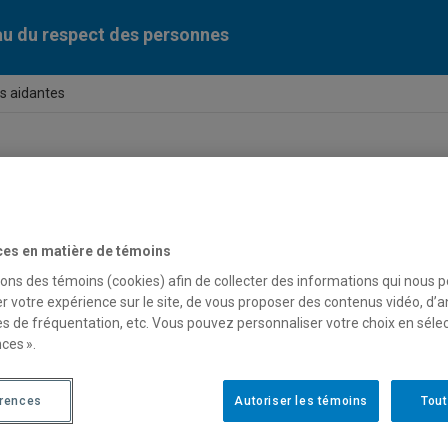
u du respect des personnes
s aidantes
itudes aidantes
ces en matière de témoins
e l’on reçoit un dévoilement de violence à caractère sexuel, il 
 confie à vous. Sachez qu’une écoute attentive et respectueuse 
sons des témoins (cookies) afin de collecter des informations qui nous 
ence.
r votre expérience sur le site, de vous proposer des contenus vidéo, d’a
es de fréquentation, etc. Vous pouvez personnaliser votre choix en séle
outer, sans jugement (utiliser ses mots)
ces ».
ntrer clairement, par votre attitude et paroles, que vous croye
érences
Autoriser les témoins
Tout
)