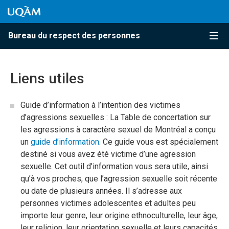
Passer au contenu
Accéder au menu principal
Accéder à la recherche
Passer au contenu
Accéder au menu principal
Bureau du respect des personnes
Menu
Liens utiles
Guide d’information à l’intention des victimes
d’agressions sexuelles : La Table de concertation sur
les agressions à caractère sexuel de Montréal a conçu
un
guide d’information
. Ce guide vous est spécialement
destiné si vous avez été victime d’une agression
sexuelle. Cet outil d’information vous sera utile, ainsi
qu’à vos proches, que l’agression sexuelle soit récente
ou date de plusieurs années. Il s’adresse aux
personnes victimes adolescentes et adultes peu
importe leur genre, leur origine ethnoculturelle, leur âge,
leur religion, leur orientation sexuelle et leurs capacités