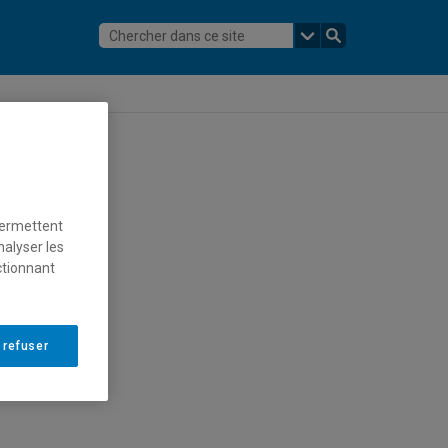
permettent
nalyser les
ctionnant
 refuser