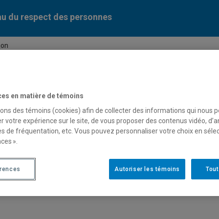
u du respect des personnes
ion
vention
ces en matière de témoins
sons des témoins (cookies) afin de collecter des informations qui nous 
r votre expérience sur le site, de vous proposer des contenus vidéo, d’a
es de fréquentation, etc. Vous pouvez personnaliser votre choix en séle
ces ».
érences
Autoriser les témoins
Tout