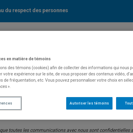
u du respect des personnes
ces en matière de témoins
sons des témoins (cookies) afin de collecter des informations qui nous 
r votre expérience sur le site, de vous proposer des contenus vidéo, d’a
es de fréquentation, etc. Vous pouvez personnaliser votre choix en séle
ces ».
nous joindre
s fera plaisir de vous recevoir, sur rendez-vous.
érences
Autoriser les témoins
Tout
ouvez joindre le Bureau au 514 987-3000, poste 0886 ou nous é
que toutes les communications avec nous sont confidentielles s