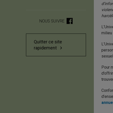
d’info
violen
harcè
NOUS SUIVRE
L’Univ
milieu
Quitter ce site
L’Univ
rapidement
person
sexuel
Pour m
d’offr
trouve
Confor
d’ense
annuel