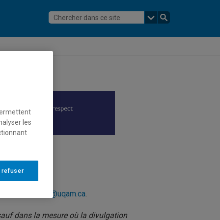
permettent
nalyser les
ctionnant
 refuser
crire à
respect@uqam.ca
.
auf dans la mesure où la divulgation