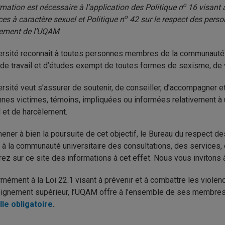
o
rmation est nécessaire à l’application des Politique n
16 visant 
o
ces à caractère sexuel et Politique n
42 sur le respect des person
lement de l’UQAM
ersité reconnaît à toutes personnes membres de la communauté u
 de travail et d’études exempt de toutes formes de sexisme, de 
ersité veut s’assurer de soutenir, de conseiller, d’accompagner e
nes victimes, témoins, impliquées ou informées relativement à u
 et de harcèlement.
ener à bien la poursuite de cet objectif, le Bureau du respect
ir à la communauté universitaire des consultations, des services, 
rez sur ce site des informations à cet effet. Nous vous invitons
mément à la Loi 22.1 visant à prévenir et à combattre les viole
ignement supérieur, l’UQAM offre à l’ensemble de ses membres
le obligatoire
.